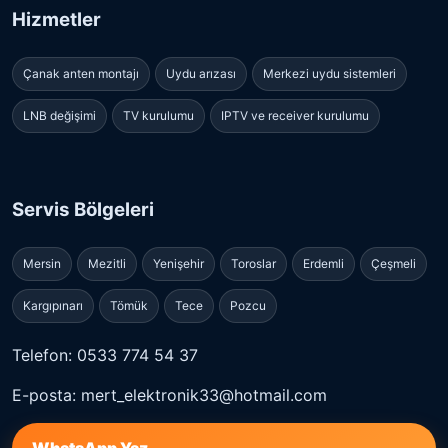
Hizmetler
Çanak anten montajı
Uydu arızası
Merkezi uydu sistemleri
LNB değişimi
TV kurulumu
IPTV ve receiver kurulumu
Servis Bölgeleri
Mersin
Mezitli
Yenişehir
Toroslar
Erdemli
Çeşmeli
Kargıpınarı
Tömük
Tece
Pozcu
Telefon: 0533 774 54 37
E-posta: mert_elektronik33@hotmail.com