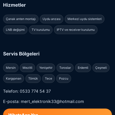
Hizmetler
Çanak anten montajı
Uydu arızası
Merkezi uydu sistemleri
LNB değişimi
TV kurulumu
IPTV ve receiver kurulumu
Servis Bölgeleri
Mersin
Mezitli
Yenişehir
Toroslar
Erdemli
Çeşmeli
Kargıpınarı
Tömük
Tece
Pozcu
Telefon: 0533 774 54 37
E-posta: mert_elektronik33@hotmail.com