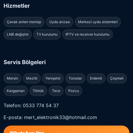
Hizmetler
Çanak anten montajı
Uydu arızası
Merkezi uydu sistemleri
LNB değişimi
TV kurulumu
IPTV ve receiver kurulumu
Servis Bölgeleri
Mersin
Mezitli
Yenişehir
Toroslar
Erdemli
Çeşmeli
Kargıpınarı
Tömük
Tece
Pozcu
Telefon: 0533 774 54 37
E-posta: mert_elektronik33@hotmail.com