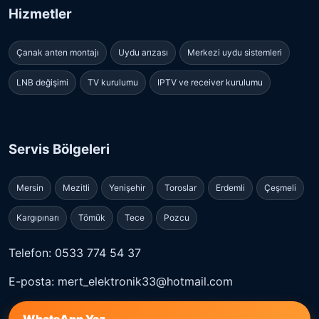
Hizmetler
Çanak anten montajı
Uydu arızası
Merkezi uydu sistemleri
LNB değişimi
TV kurulumu
IPTV ve receiver kurulumu
Servis Bölgeleri
Mersin
Mezitli
Yenişehir
Toroslar
Erdemli
Çeşmeli
Kargıpınarı
Tömük
Tece
Pozcu
Telefon: 0533 774 54 37
E-posta: mert_elektronik33@hotmail.com