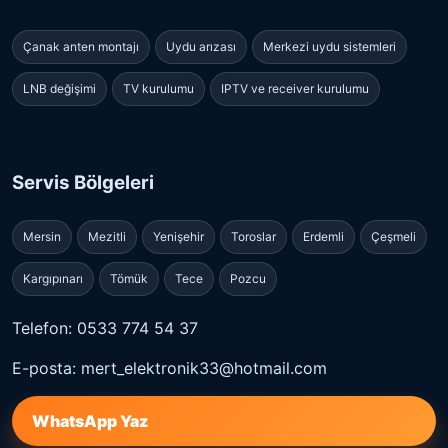
Çanak anten montajı
Uydu arızası
Merkezi uydu sistemleri
LNB değişimi
TV kurulumu
IPTV ve receiver kurulumu
Servis Bölgeleri
Mersin
Mezitli
Yenişehir
Toroslar
Erdemli
Çeşmeli
Kargıpınarı
Tömük
Tece
Pozcu
Telefon: 0533 774 54 37
E-posta: mert_elektronik33@hotmail.com
WhatsApp Yaz