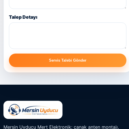
Talep Detayı
Servis Talebi Gönder
Mersin Uyducu Mert Elektronik; çanak anten montajı,