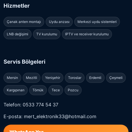
Hizmetler
Çanak anten montajı
Uydu arızası
Merkezi uydu sistemleri
LNB değişimi
TV kurulumu
IPTV ve receiver kurulumu
Servis Bölgeleri
Mersin
Mezitli
Yenişehir
Toroslar
Erdemli
Çeşmeli
Kargıpınarı
Tömük
Tece
Pozcu
Telefon: 0533 774 54 37
E-posta: mert_elektronik33@hotmail.com