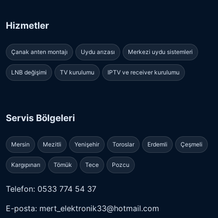
Hizmetler
Çanak anten montajı
Uydu arızası
Merkezi uydu sistemleri
LNB değişimi
TV kurulumu
IPTV ve receiver kurulumu
Servis Bölgeleri
Mersin
Mezitli
Yenişehir
Toroslar
Erdemli
Çeşmeli
Kargıpınarı
Tömük
Tece
Pozcu
Telefon: 0533 774 54 37
E-posta: mert_elektronik33@hotmail.com