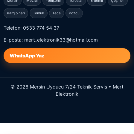
Mersin
Mezitli
Yenişehir
Toroslar
Erdemli
Çeşmeli
Kargıpınarı
Tömük
Tece
Pozcu
Telefon: 0533 774 54 37
E-posta: mert_elektronik33@hotmail.com
WhatsApp Yaz
© 2026 Mersin Uyducu 7/24 Teknik Servis • Mert
Elektronik