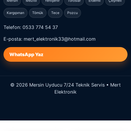
Mersin
Mezitli
Yenişehir
Toroslar
Erdemli
Çeşmeli
Kargıpınarı
Tömük
Tece
Pozcu
Telefon: 0533 774 54 37
E-posta: mert_elektronik33@hotmail.com
WhatsApp Yaz
© 2026 Mersin Uyducu 7/24 Teknik Servis • Mert
Elektronik