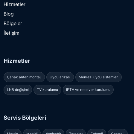
Hizmetler
Blog
Bölgeler
İletişim
Hizmetler
Çanak anten montajı
Uydu arızası
Merkezi uydu sistemleri
LNB değişimi
TV kurulumu
IPTV ve receiver kurulumu
Servis Bölgeleri
Mersin
Mezitli
Yenişehir
Toroslar
Erdemli
Çeşmeli