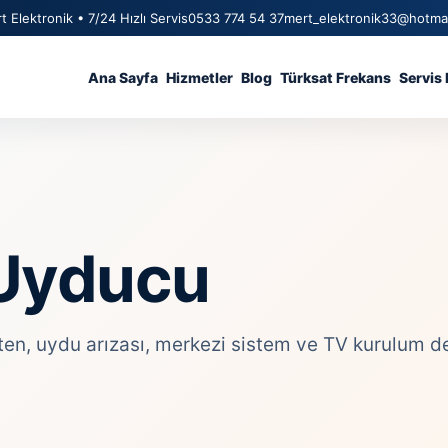
t Elektronik • 7/24 Hızlı Servis
0533 774 54 37
mert_elektronik33@hotma
Ana Sayfa
Hizmetler
Blog
Türksat Frekans
Servis 
Uyducu
 uydu arızası, merkezi sistem ve TV kurulum deste