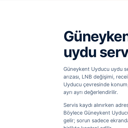
Güneykent
uydu serv
Güneykent Uyducu uydu servi
arızası, LNB değişimi, rece
Uyducu çevresinde konum, b
ayrı ayrı değerlendirilir.
Servis kaydı alınırken adre
Böylece Güneykent Uyducu 
gelir; sorun sadece ekrand