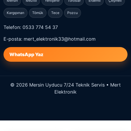
Mersin
Mezitli
Yenişehir
Toroslar
Erdemli
Çeşmeli
Kargıpınarı
Tömük
Tece
Pozcu
Telefon: 0533 774 54 37
E-posta: mert_elektronik33@hotmail.com
WhatsApp Yaz
© 2026 Mersin Uyducu 7/24 Teknik Servis • Mert
Elektronik