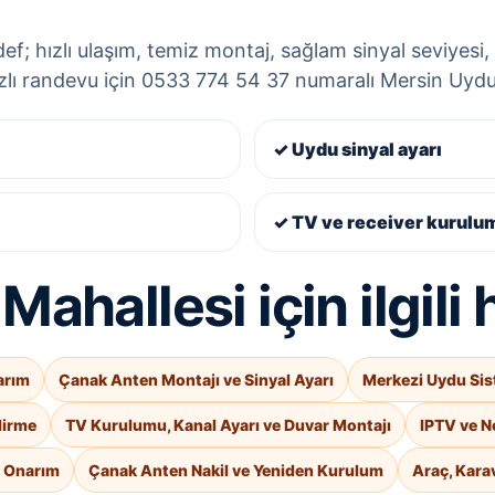
f; hızlı ulaşım, temiz montaj, sağlam sinyal seviyesi, 
ızlı randevu için 0533 774 54 37 numaralı Mersin Uyducu
✓ Uydu sinyal ayarı
✓ TV ve receiver kurulu
hallesi için ilgili 
arım
Çanak Anten Montajı ve Sinyal Ayarı
Merkezi Uydu Sis
dirme
TV Kurulumu, Kanal Ayarı ve Duvar Montajı
IPTV ve N
e Onarım
Çanak Anten Nakil ve Yeniden Kurulum
Araç, Kara