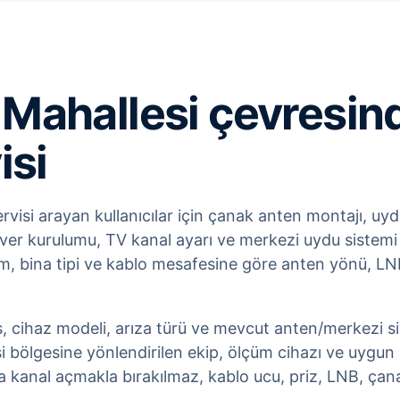
ahallesi çevresind
isi
isi arayan kullanıcılar için çanak anten montajı, uydu
iver kurulumu, TV kanal ayarı ve merkezi uydu sistemi
, bina tipi ve kablo mesafesine göre anten yönü, LNB 
s, cihaz modeli, arıza türü ve mevcut anten/merkezi sist
bölgesine yönlendirilen ekip, ölçüm cihazı ve uygun
a kanal açmakla bırakılmaz, kablo ucu, priz, LNB, çana