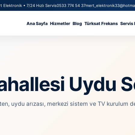
t Elektronik • 7/24 Hızlı Servis
0533 774 54 37
mert_elektronik33@hotma
Ana Sayfa
Hizmetler
Blog
Türksat Frekans
Servis 
allesi Uydu Se
, uydu arızası, merkezi sistem ve TV kurulum deste