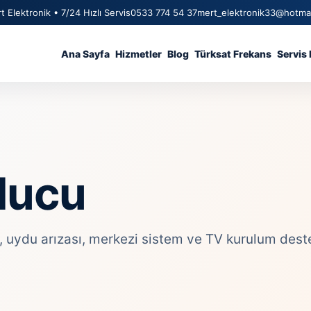
t Elektronik • 7/24 Hızlı Servis
0533 774 54 37
mert_elektronik33@hotma
Ana Sayfa
Hizmetler
Blog
Türksat Frekans
Servis 
ducu
ydu arızası, merkezi sistem ve TV kurulum desteği 