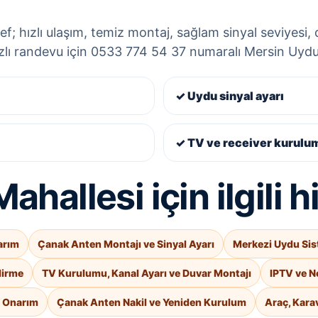
f; hızlı ulaşım, temiz montaj, sağlam sinyal seviyesi, d
ızlı randevu için 0533 774 54 37 numaralı Mersin Uyducu
✓ Uydu sinyal ayarı
✓ TV ve receiver kurulu
ahallesi için ilgili 
arım
Çanak Anten Montajı ve Sinyal Ayarı
Merkezi Uydu Sis
dirme
TV Kurulumu, Kanal Ayarı ve Duvar Montajı
IPTV ve N
e Onarım
Çanak Anten Nakil ve Yeniden Kurulum
Araç, Kara