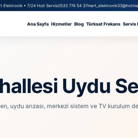
t Elektronik • 7/24 Hızlı Servis
0533 774 54 37
mert_elektronik33@hotma
Ana Sayfa
Hizmetler
Blog
Türksat Frekans
Servis 
allesi Uydu Se
, uydu arızası, merkezi sistem ve TV kurulum deste