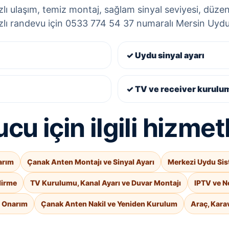
lı ulaşım, temiz montaj, sağlam sinyal seviyesi, düzenli
ızlı randevu için 0533 774 54 37 numaralı Mersin Uyducu
✓ Uydu sinyal ayarı
✓ TV ve receiver kurulu
u için ilgili hizmet
arım
Çanak Anten Montajı ve Sinyal Ayarı
Merkezi Uydu Sis
dirme
TV Kurulumu, Kanal Ayarı ve Duvar Montajı
IPTV ve N
e Onarım
Çanak Anten Nakil ve Yeniden Kurulum
Araç, Kara