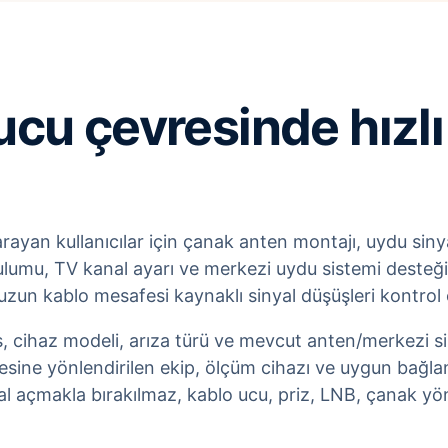
cu çevresinde hızl
ayan kullanıcılar için çanak anten montajı, uydu sinyal
lumu, TV kanal ayarı ve merkezi uydu sistemi desteği v
uzun kablo mesafesi kaynaklı sinyal düşüşleri kontrol e
s, cihaz modeli, arıza türü ve mevcut anten/merkezi sist
ine yönlendirilen ekip, ölçüm cihazı ve uygun bağlan
 açmakla bırakılmaz, kablo ucu, priz, LNB, çanak yönü 