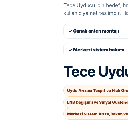
Tece Uyducu için hedef; hız
kullanıcıya net teslimdir. H
✓ Çanak anten montajı
✓ Merkezi sistem bakımı
Tece Uyduc
Uydu Arızası Tespit ve Hızlı On
LNB Değişimi ve Sinyal Güçlen
Merkezi Sistem Arıza, Bakım v