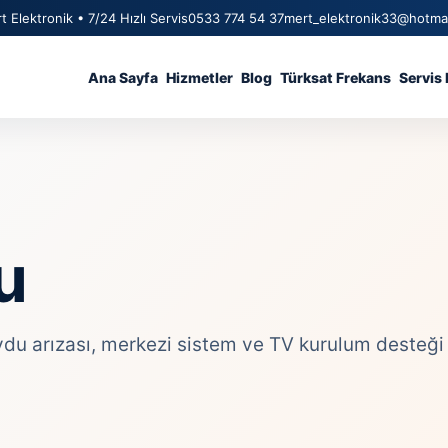
t Elektronik • 7/24 Hızlı Servis
0533 774 54 37
mert_elektronik33@hotma
Ana Sayfa
Hizmetler
Blog
Türksat Frekans
Servis 
u
 arızası, merkezi sistem ve TV kurulum desteği içi